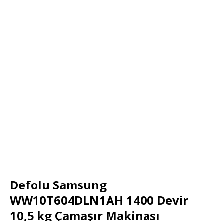
Defolu Samsung
WW10T604DLN1AH 1400 Devir
10,5 kg Çamaşır Makinası