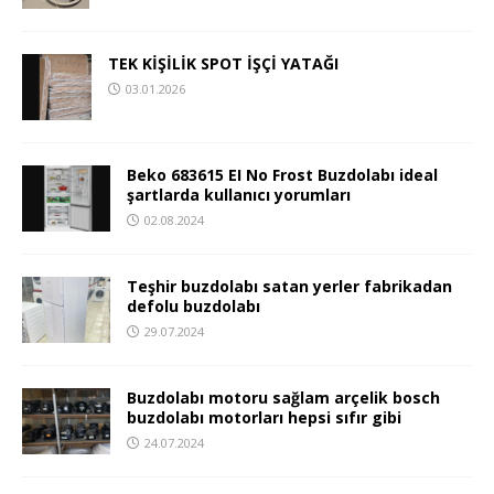
TEK KİŞİLİK SPOT İŞÇİ YATAĞI
03.01.2026
Beko 683615 EI No Frost Buzdolabı ideal
şartlarda kullanıcı yorumları
02.08.2024
Teşhir buzdolabı satan yerler fabrikadan
defolu buzdolabı
29.07.2024
Buzdolabı motoru sağlam arçelik bosch
buzdolabı motorları hepsi sıfır gibi
24.07.2024