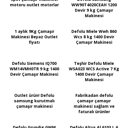
motoru outlet motorlar
WW90T4020CEAH 1200
Devir 9 kg Çamaşır
Makinesi
1 aylık 9Kg Çamaşır
Defolu Miele Wwh 860
Makinesi Beyaz Outlet
Wcs 8 kg 1400 Devir
fiyatı
Çamaşır Makinesi
Defolu Siemens IQ700
Teşhir Defolu Miele
WM14VMH0TR 9 kg 1400
WSA023 WCS Active 7 Kg
Devir Çamaşır Makinesi
1400 Devir Çamaşır
Makinesi
Outlet ürün! Defolu
Fabrikadan defolu
samsung kurutmalı
çamaşır çamaşır
çamaşır makinesi
makinesi sağlam ve
faturalı ürünler
Defolu Grundig GWM
Defolu Altus Al 6103 L 6