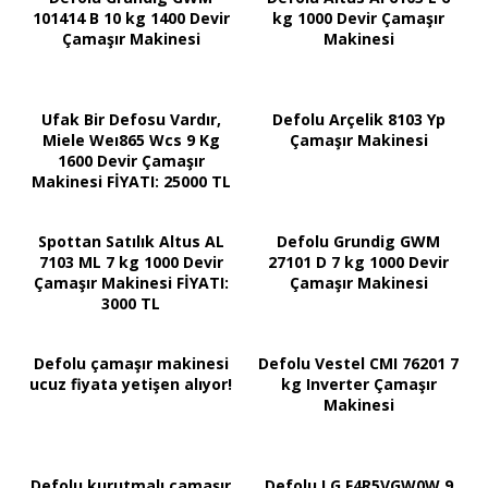
101414 B 10 kg 1400 Devir
kg 1000 Devir Çamaşır
Çamaşır Makinesi
Makinesi
Ufak Bir Defosu Vardır,
Defolu Arçelik 8103 Yp
Miele Weı865 Wcs 9 Kg
Çamaşır Makinesi
1600 Devir Çamaşır
Makinesi FİYATI: 25000 TL
Spottan Satılık Altus AL
Defolu Grundig GWM
7103 ML 7 kg 1000 Devir
27101 D 7 kg 1000 Devir
Çamaşır Makinesi FİYATI:
Çamaşır Makinesi
3000 TL
Defolu çamaşır makinesi
Defolu Vestel CMI 76201 7
ucuz fiyata yetişen alıyor!
kg Inverter Çamaşır
Makinesi
Defolu kurutmalı çamaşır
Defolu LG F4R5VGW0W 9