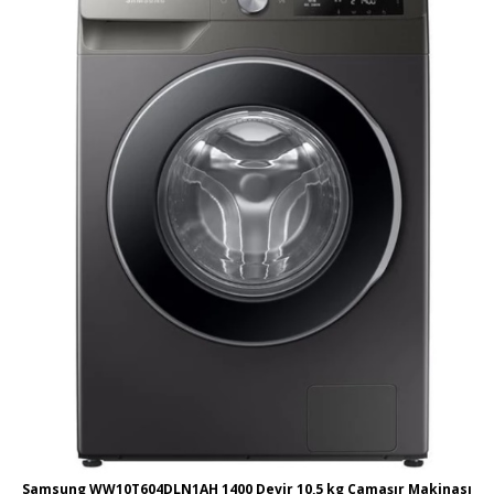
Samsung WW10T604DLN1AH 1400 Devir 10,5 kg Çamaşır Makinası