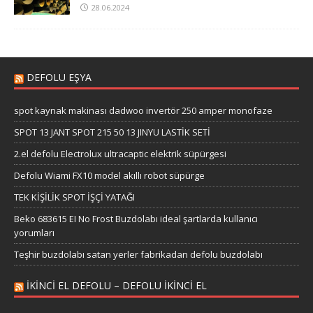
28.06.2024
DEFOLU EŞYA
spot kaynak makinası dadwoo invertör 250 amper monofaze
SPOT 13 JANT SPOT 215 50 13 JINYU LASTİK SETİ
2.el defolu Electrolux ultracaptic elektrik süpürgesi
Defolu Wiami FX10 model akıllı robot süpürge
TEK KİŞİLİK SPOT İŞÇİ YATAĞI
Beko 683615 EI No Frost Buzdolabı ideal şartlarda kullanıcı
yorumları
Teşhir buzdolabı satan yerler fabrikadan defolu buzdolabı
IKINCI EL DEFOLU – DEFOLU IKINCI EL