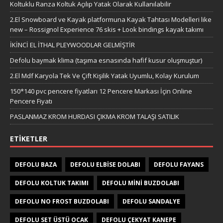
Koltuklu Ranza Koltuk Açılıp Yatak Olarak Kullanılabilir
2.El Snowboard ve Kayak platformuna Kayak Tahtası Modelleri like
new – Rossignol Experience 76 skis + Look bindings kayak takımı
İKİNCİ EL İTHAL PLEYWOODLAR GELMİŞTİR
Defolu baymak klima (taşıma esnasında hafif kusur oluşmuştur)
2.El Mdf Karyola Tek Ve Çift Kişilik Yatak Uyumlu, Kolay Kurulum
150*140 pvc pencere fiyatları 12 Pencere Markası İçin Online
Pencere Fiyatı
PASLANMAZ KROM HURDASI ÇIKMA KROM TALAŞI SATILIK
ETIKETLER
DEFOLU BAZA
DEFOLU ELBISE DOLABI
DEFOLU FAYANS
DEFOLU KOLTUK TAKIMI
DEFOLU MINI BUZDOLABI
DEFOLU NO FROST BUZDOLABI
DEFOLU SANDALYE
DEFOLU SET ÜSTÜ OCAK
DEFOLU ÇEKYAT KANEPE