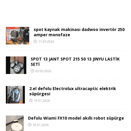
spot kaynak makinası dadwoo invertör 250
amper monofaze
11.05.2026
SPOT 13 JANT SPOT 215 50 13 JINYU LASTİK
SETİ
03.05.2026
2.el defolu Electrolux ultracaptic elektrik
süpürgesi
19.01.2026
Defolu Wiami FX10 model akıllı robot süpürge
10.01.2026