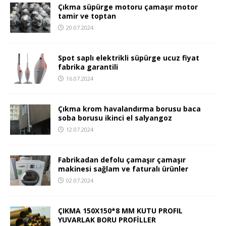
Çıkma süpürge motoru çamaşır motor
tamir ve toptan
20.07.2024
Spot saplı elektrikli süpürge ucuz fiyat
fabrika garantili
16.07.2024
Çıkma krom havalandırma borusu baca
soba borusu ikinci el salyangoz
12.07.2024
Fabrikadan defolu çamaşır çamaşır
makinesi sağlam ve faturalı ürünler
02.07.2024
ÇIKMA 150X150*8 MM KUTU PROFIL
YUVARLAK BORU PROFİLLER