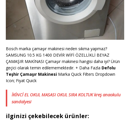
Bosch marka çamaşır makinesi neden sıkma yapmaz?
SAMSUNG 10.5 KG 1400 DEVİR WİFİ ÖZELLİKLİ BEYAZ
ÇAMAŞIR MAKİNASI Çamaşır makinesi hangisi daha iyi? Ürün
geçici olarak temin edilememektedir. + Daha Fazla
Defolu
Teşhir Çamaşır Makinesi
Marka Quick Filters Dropdown
Icon; Fiyat Quick
İKİNCİ EL OKUL MASASI OKUL SIRA KOLTUK kreş anaokulu
sandalyesi
ilginizi çekebilecek ürünler: