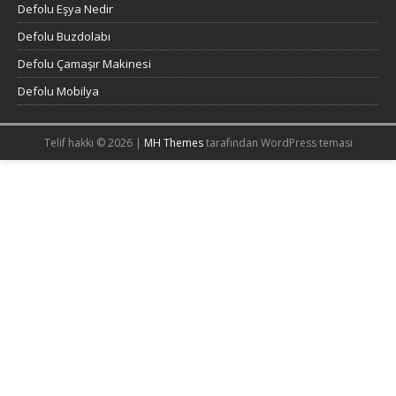
Defolu Eşya Nedir
Defolu Buzdolabı
Defolu Çamaşır Makinesi
Defolu Mobilya
Telif hakkı © 2026 |
MH Themes
tarafından WordPress teması