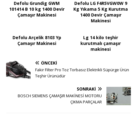
Defolu Grundig GWM
Defolu LG F4R5VGW0W 9
101414 B 10 kg 1400 Devir
Kg Yıkama 5 Kg Kurutma
Çamaşır Makinesi
1400 Devir Çamaşır
Makinesi
Defolu Arçelik 8103 Yp
Lg 14 kilo teşhir
Çamaşır Makinesi
kurutmalı çamaşır
makinesi
ÖNCEKI
Fakir Filter Pro Toz Torbasız Elektrikli Süpürge Ürün
Teşhir Ürünüdür
SONRAKI
BOSCH SIEMENS ÇAMAŞIR MAKİNESİ MOTORU
ÇIKMA PARÇALAR