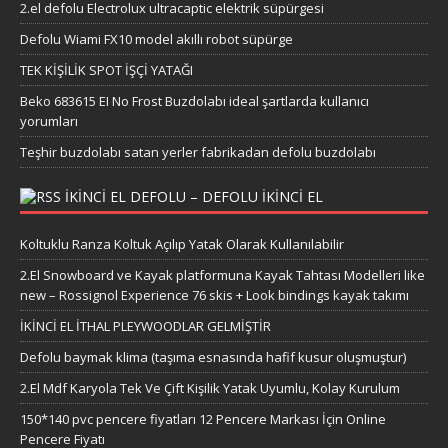
2.el defolu Electrolux ultracaptic elektrik süpürgesi
Defolu Wiami FX10 model akıllı robot süpürge
TEK KİŞİLİK SPOT İŞÇİ YATAĞI
Beko 683615 EI No Frost Buzdolabı ideal şartlarda kullanıcı
yorumları
Teşhir buzdolabı satan yerler fabrikadan defolu buzdolabı
IKINCI EL DEFOLU – DEFOLU IKINCI EL
Koltuklu Ranza Koltuk Açılıp Yatak Olarak Kullanılabilir
2.El Snowboard ve Kayak platformuna Kayak Tahtası Modelleri like
new – Rossignol Experience 76 skis + Look bindings kayak takımı
İKİNCİ EL İTHAL PLEYWOODLAR GELMİŞTİR
Defolu baymak klima (taşıma esnasında hafif kusur oluşmuştur)
2.El Mdf Karyola Tek Ve Çift Kişilik Yatak Uyumlu, Kolay Kurulum
150*140 pvc pencere fiyatları 12 Pencere Markası İçin Online
Pencere Fiyatı