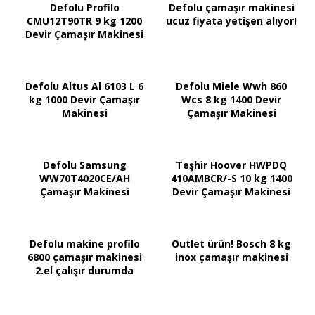
Defolu Profilo
Defolu çamaşır makinesi
CMU12T90TR 9 kg 1200
ucuz fiyata yetişen alıyor!
Devir Çamaşır Makinesi
Defolu Altus Al 6103 L 6
Defolu Miele Wwh 860
kg 1000 Devir Çamaşır
Wcs 8 kg 1400 Devir
Makinesi
Çamaşır Makinesi
Defolu Samsung
Teşhir Hoover HWPDQ
WW70T4020CE/AH
410AMBCR/-S 10 kg 1400
Çamaşır Makinesi
Devir Çamaşır Makinesi
Defolu makine profilo
Outlet ürün! Bosch 8 kg
6800 çamaşır makinesi
inox çamaşır makinesi
2.el çalışır durumda