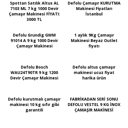
Spottan Satılık Altus AL
Defolu Çamaşır KURUTMA
7103 ML 7 kg 1000 Devir
Makinesi Fiyatları
Çamaşır Makinesi FİYATI:
İstanbul
3000 TL
Defolu Grundig GWM
1 aylık 9Kg Çamaşır
91014 A 9 kg 1000 Devir
Makinesi Beyaz Outlet
Çamaşır Makinesi
fiyatı
Defolu Bosch
Defolu altus çamaşır
WAU24T90TR 9 kg 1200
makinesi ucuz fiyat
Devir Çamaşır Makinesi
harika ürün
Defolu kurutmalı çamaşır
FABRİKADAN SERİ SONU
makinesi 10 kg sıfır gibi
DEFOLU VESTEL 9 KG İNOX
garantili
ÇAMAŞIR MAKİNESİ