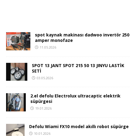
spot kaynak makinası dadwoo invertör 250
amper monofaze
11.05.2026
SPOT 13 JANT SPOT 215 50 13 JINYU LASTİK
SETİ
03.05.2026
2.el defolu Electrolux ultracaptic elektrik
süpürgesi
19.01.2026
Defolu Wiami FX10 model akıllı robot süpürge
10.01.2026