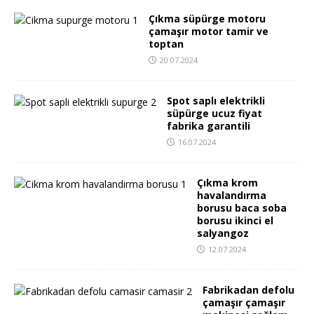
Çıkma süpürge motoru
çamaşır motor tamir ve
toptan
20.07.2024
Spot saplı elektrikli
süpürge ucuz fiyat
fabrika garantili
16.07.2024
Çıkma krom
havalandırma
borusu baca soba
borusu ikinci el
salyangoz
12.07.2024
Fabrikadan defolu
çamaşır çamaşır