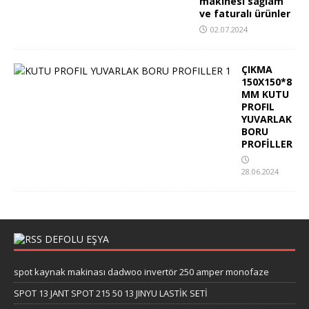
makinesi sağlam
ve faturalı ürünler
02.07.2024
ÇIKMA
150X150*8
MM KUTU
PROFIL
YUVARLAK
BORU
PROFİLLER
28.06.2024
DEFOLU EŞYA
spot kaynak makinası dadwoo invertör 250 amper monofaze
SPOT 13 JANT SPOT 215 50 13 JINYU LASTİK SETİ