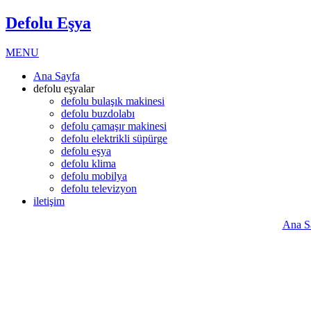
Defolu Eşya
MENU
Ana Sayfa
defolu eşyalar
defolu bulaşık makinesi
defolu buzdolabı
defolu çamaşır makinesi
defolu elektrikli süpürge
defolu eşya
defolu klima
defolu mobilya
defolu televizyon
iletişim
Ana S