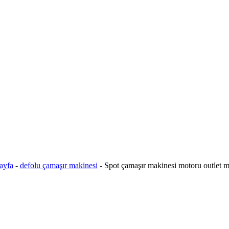
ayfa
-
defolu çamaşır makinesi
-
Spot çamaşır makinesi motoru outlet m