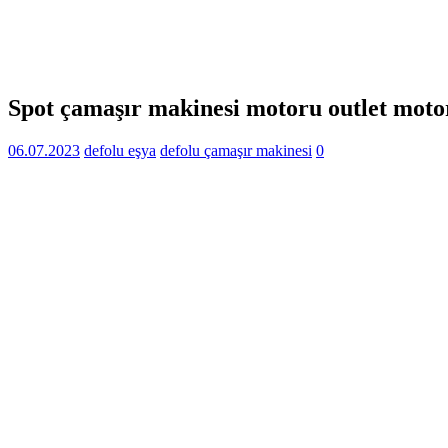
Spot çamaşır makinesi motoru outlet moto
06.07.2023
defolu eşya
defolu çamaşır makinesi
0