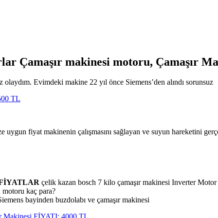
orlar Çamaşır makinesi motoru, Çamaşır Ma
maz olaydım. Evimdeki makine 22 yıl önce Siemens’den alındı sorunsuz
2500 TL
ze uygun fiyat makinenin çalışmasını sağlayan ve suyun hareketini gerçe
FİYATLAR
çelik kazan bosch 7 kilo çamaşır makinesi Inverter Motor
n motoru kaç para?
 Siemens bayinden buzdolabı ve çamaşır makinesi
r Makinesi FİYATI: 4000 TL