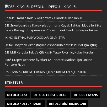
IKINCI EL DEFOLU – DEFOLU IKINCI EL
Koltuklu Ranza Koltuk Açılıp Yatak Olarak Kullanılabilir
2.El Snowboard ve Kayak platformuna Kayak Tahtası Modelleri like
new – Rossignol Experience 76 skis + Look bindings kayak takımı
İKİNCİ EL İTHAL PLEYWOODLAR GELMİŞTİR
Defolu baymak klima (taşıma esnasında hafif kusur oluşmuştur)
2.El Mdf Karyola Tek Ve Çift Kişilik Yatak Uyumlu, Kolay Kurulum
150*140 pvc pencere fiyatları 12 Pencere Markası İçin Online
Pencere Fiyatı
PASLANMAZ KROM HURDASI ÇIKMA KROM TALAŞI SATILIK
ETIKETLER
DEFOLU BAZA
DEFOLU ELBISE DOLABI
DEFOLU FAYANS
DEFOLU KOLTUK TAKIMI
DEFOLU MINI BUZDOLABI