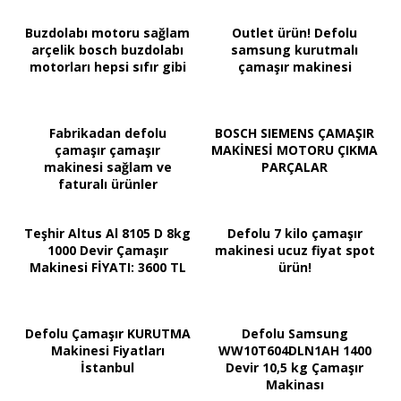
Buzdolabı motoru sağlam
Outlet ürün! Defolu
arçelik bosch buzdolabı
samsung kurutmalı
motorları hepsi sıfır gibi
çamaşır makinesi
Fabrikadan defolu
BOSCH SIEMENS ÇAMAŞIR
çamaşır çamaşır
MAKİNESİ MOTORU ÇIKMA
makinesi sağlam ve
PARÇALAR
faturalı ürünler
Teşhir Altus Al 8105 D 8kg
Defolu 7 kilo çamaşır
1000 Devir Çamaşır
makinesi ucuz fiyat spot
Makinesi FİYATI: 3600 TL
ürün!
Defolu Çamaşır KURUTMA
Defolu Samsung
Makinesi Fiyatları
WW10T604DLN1AH 1400
İstanbul
Devir 10,5 kg Çamaşır
Makinası