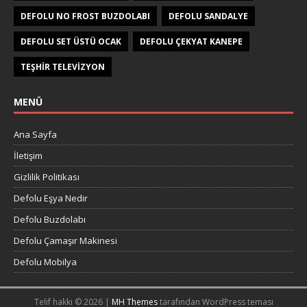
DEFOLU NO FROST BUZDOLABI
DEFOLU SANDALYE
DEFOLU SET ÜSTÜ OCAK
DEFOLU ÇEKYAT KANEPE
TEŞHIR TELEVIZYON
MENÜ
Ana Sayfa
İletişim
Gizlilik Politikası
Defolu Eşya Nedir
Defolu Buzdolabı
Defolu Çamaşır Makinesi
Defolu Mobilya
Telif hakkı © 2026 |
MH Themes
tarafından WordPress teması