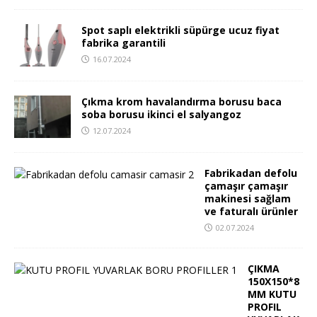
Spot saplı elektrikli süpürge ucuz fiyat
fabrika garantili
16.07.2024
Çıkma krom havalandırma borusu baca
soba borusu ikinci el salyangoz
12.07.2024
Fabrikadan defolu
çamaşır çamaşır
makinesi sağlam
ve faturalı ürünler
02.07.2024
ÇIKMA
150X150*8
MM KUTU
PROFIL