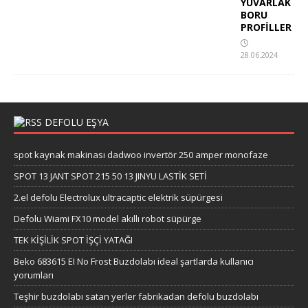
YUVARLAK
BORU
PROFİLLER
28.06.2024
DEFOLU EŞYA
spot kaynak makinası dadwoo invertör 250 amper monofaze
SPOT 13 JANT SPOT 215 50 13 JINYU LASTİK SETİ
2.el defolu Electrolux ultracaptic elektrik süpürgesi
Defolu Wiami FX10 model akıllı robot süpürge
TEK KİŞİLİK SPOT İŞÇİ YATAĞI
Beko 683615 EI No Frost Buzdolabı ideal şartlarda kullanıcı
yorumları
Teşhir buzdolabı satan yerler fabrikadan defolu buzdolabı