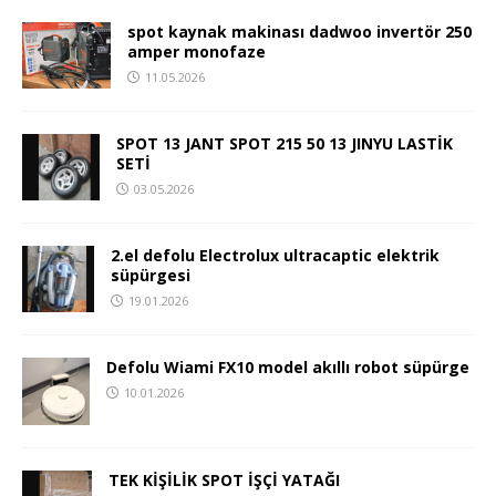
spot kaynak makinası dadwoo invertör 250
amper monofaze
11.05.2026
SPOT 13 JANT SPOT 215 50 13 JINYU LASTİK
SETİ
03.05.2026
2.el defolu Electrolux ultracaptic elektrik
süpürgesi
19.01.2026
Defolu Wiami FX10 model akıllı robot süpürge
10.01.2026
TEK KİŞİLİK SPOT İŞÇİ YATAĞI