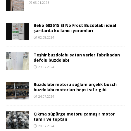
03.01.2026
Beko 683615 EI No Frost Buzdolabı ideal
şartlarda kullanıcı yorumları
02.08.2024
Teşhir buzdolabı satan yerler fabrikadan
defolu buzdolabı
29.07.2024
Buzdolabı motoru sağlam arçelik bosch
buzdolabı motorları hepsi sıfır gibi
24.07.2024
Çıkma süpürge motoru çamaşır motor
tamir ve toptan
20.07.2024