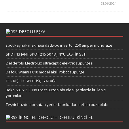
28.06.2024
DEFOLU EŞYA
spot kaynak makinası dadwoo invertör 250 amper monofaze
SPOT 13 JANT SPOT 215 50 13 JINYU LASTİK SETİ
2.el defolu Electrolux ultracaptic elektrik süpürgesi
Defolu Wiami FX10 model akıllı robot süpürge
TEK KİŞİLİK SPOT İŞÇİ YATAĞI
Beko 683615 EI No Frost Buzdolabı ideal şartlarda kullanıcı
yorumları
Teşhir buzdolabı satan yerler fabrikadan defolu buzdolabı
IKINCI EL DEFOLU – DEFOLU IKINCI EL