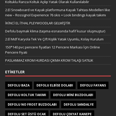
Koltuklu Ranza Koltuk Açılıp Yatak Olarak Kullanılabilir
2.El Snowboard ve Kayak platformuna Kayak Tahtası Modelleri like
new – Rossignol Experience 76 skis + Look bindings kayak takımı
İKİNCİ EL İTHAL PLEYWOODLAR GELMİŞTİR
Defolu baymak klima (taşıma esnasında hafif kusur oluşmuştur)
2.El Mdf Karyola Tek Ve Çift Kişilik Yatak Uyumlu, Kolay Kurulum
150*140 pvc pencere fiyatları 12 Pencere Markası İçin Online
Pencere Fiyatı
PASLANMAZ KROM HURDASI ÇIKMA KROM TALAŞI SATILIK
ETIKETLER
DEFOLU BAZA
DEFOLU ELBISE DOLABI
DEFOLU FAYANS
DEFOLU KOLTUK TAKIMI
DEFOLU MINI BUZDOLABI
DEFOLU NO FROST BUZDOLABI
DEFOLU SANDALYE
DEFOLU SET ÜSTÜ OCAK
DEFOLU ÇEKYAT KANEPE