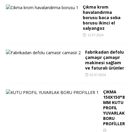
Çıkma krom
havalandırma
borusu baca soba
borusu ikinci el
salyangoz
12.07.2024
Fabrikadan defolu
çamaşır çamaşır
makinesi sağlam
ve faturalı ürünler
02.07.2024
ÇIKMA
150X150*8
MM KUTU
PROFIL
YUVARLAK
BORU
PROFİLLER