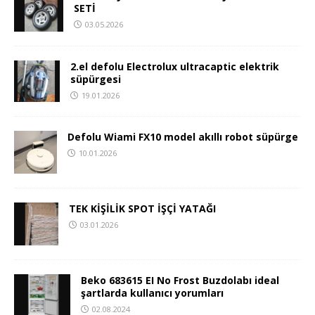
SETİ
03.05.2026
2.el defolu Electrolux ultracaptic elektrik
süpürgesi
19.01.2026
Defolu Wiami FX10 model akıllı robot süpürge
10.01.2026
TEK KİŞİLİK SPOT İŞÇİ YATAĞI
03.01.2026
Beko 683615 EI No Frost Buzdolabı ideal
şartlarda kullanıcı yorumları
02.08.2024