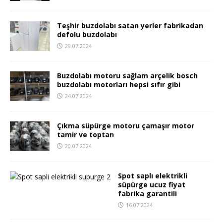
Teşhir buzdolabı satan yerler fabrikadan
defolu buzdolabı
29.07.2024
Buzdolabı motoru sağlam arçelik bosch
buzdolabı motorları hepsi sıfır gibi
24.07.2024
Çıkma süpürge motoru çamaşır motor
tamir ve toptan
20.07.2024
Spot saplı elektrikli
süpürge ucuz fiyat
fabrika garantili
16.07.2024