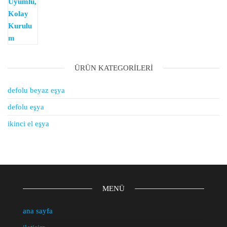
ÜRÜN KATEGORILERI
defolu beyaz eşya
defolu eşya
ikinci el eşya
MENÜ
ana sayfa