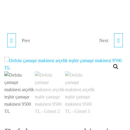
Prev
Next
IKINCI EL TRAPEZ SAC
İKINCI EL DORSE
KULLANIM ESNASINDA
KAPAKLARI TIR
SAĞLANAN AVANTAJ
KAMYON DORSE
SEBEBIYLE
ALÜMINYUM ARKA
DEĞERLIDIR
KAPISI