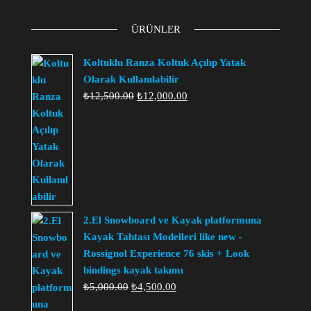
ÜRÜNLER
Koltuklu Ranza Koltuk Açılıp Yatak
Olarak Kullanılabilir
Orijinal
Şu
₺
12,500.00
₺
12,000.00
fiyat:
andaki
₺12,500.00.
fiyat:
₺12,000.00.
2.El Snowboard ve Kayak platformuna
Kayak Tahtası Modelleri like new -
Rossignol Experience 76 skis + Look
bindings kayak takımı
Orijinal
Şu
₺
5,000.00
₺
4,500.00
fiyat:
andaki