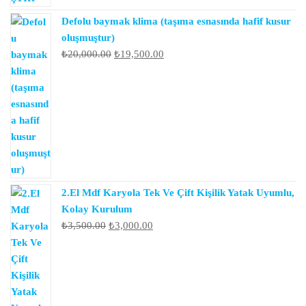
Defolu baymak klima (taşıma esnasında hafif kusur
oluşmuştur)
Orijinal
Şu
₺
20,000.00
₺
19,500.00
fiyat:
andaki
₺20,000.00.
fiyat:
₺19,500.00.
2.El Mdf Karyola Tek Ve Çift Kişilik Yatak Uyumlu,
Kolay Kurulum
Orijinal
Şu
₺
3,500.00
₺
3,000.00
fiyat:
andaki
₺3,500.00.
fiyat:
₺3,000.00.