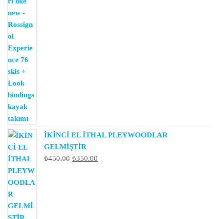
İKİNCİ EL İTHAL PLEYWOODLAR
GELMİŞTİR
Orijinal
Şu
₺
450.00
₺
350.00
fiyat:
andaki
₺450.00.
fiyat:
₺350.00.