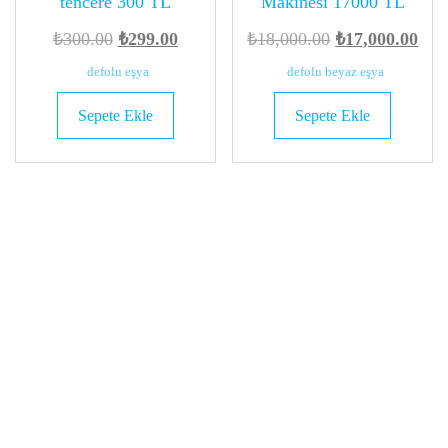
tencere 300 TL
Makinesi 17000 TL
Orijinal
Şu
Orijinal
Şu
₺
300.00
₺
299.00
₺
18,000.00
₺
17,000.00
fiyat:
andaki
fiyat:
and
defolu eşya
defolu beyaz eşya
₺300.00.
fiyat:
₺18,000.00.
fiya
Sepete Ekle
Sepete Ekle
₺299.00.
₺17