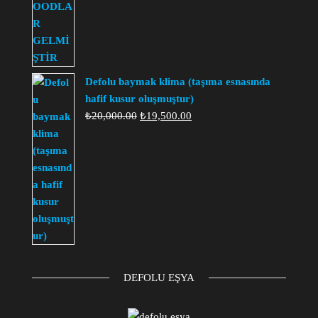
₺450.00.
fiyat:
₺350.00.
Defolu baymak klima (taşıma esnasında
hafif kusur oluşmuştur)
Orijinal
Şu
₺
20,000.00
₺
19,500.00
fiyat:
andaki
₺20,000.00.
fiyat:
₺19,500.00.
DEFOLU EŞYA