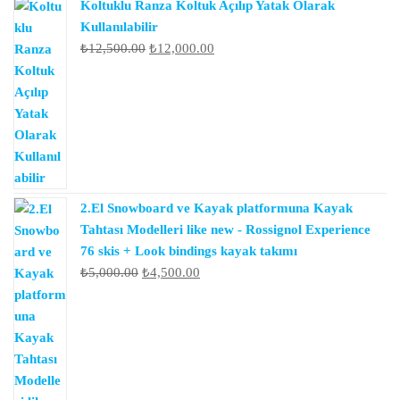
Koltuklu Ranza Koltuk Açılıp Yatak Olarak
Kullanılabilir
Orijinal
Şu
₺
12,500.00
₺
12,000.00
fiyat:
andaki
₺12,500.00.
fiyat:
₺12,000.00.
2.El Snowboard ve Kayak platformuna Kayak
Tahtası Modelleri like new - Rossignol Experience
76 skis + Look bindings kayak takımı
Orijinal
Şu
₺
5,000.00
₺
4,500.00
fiyat:
andaki
₺5,000.00.
fiyat:
₺4,500.00.