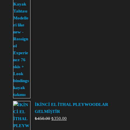
₺5,000.00.
fiyat:
₺4,500.00.
İKİNCİ EL İTHAL PLEYWOODLAR
GELMİŞTİR
Orijinal
Şu
₺
450.00
₺
350.00
fiyat:
andaki