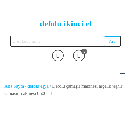
Skip
to
the
defolu ikinci el
content
Ara:
Ara
0
Ana Sayfa
/
defolu eşya
/ Defolu çamaşır makinesi arçelik teşhir
çamaşır makinesi 9500 TL