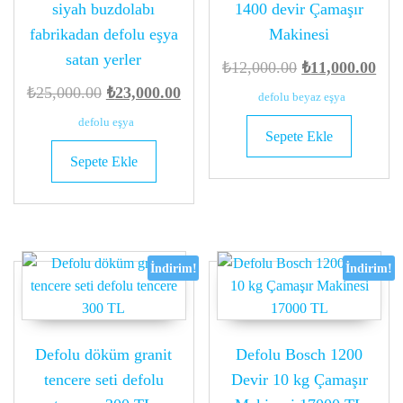
siyah buzdolabı
1400 devir Çamaşır
fabrikadan defolu eşya
Makinesi
satan yerler
Orijinal
Şu
₺
12,000.00
₺
11,000.00
Orijinal
Şu
fiyat:
and
₺
25,000.00
₺
23,000.00
defolu beyaz eşya
fiyat:
andaki
₺12,000.00.
fiya
defolu eşya
Sepete Ekle
₺25,000.00.
fiyat:
₺11
Sepete Ekle
₺23,000.00.
İndirim!
İndirim!
Defolu döküm granit
Defolu Bosch 1200
tencere seti defolu
Devir 10 kg Çamaşır